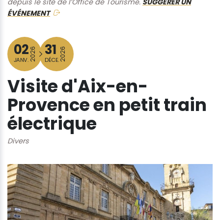
depuis le site de l’Office de Tourisme.
SUGGÉRER UN
ÉVÉNEMENT
02
31
2026
2026
JANV.
DÉCE.
Visite d'Aix-en-
Provence en petit train
électrique
Divers