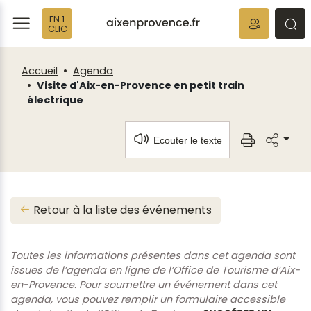
Fenêtre
Panneau de gestion des cookies
EN 1
de
ermer
rmer
rmer
CLIC
chat
Accueil
Agenda
Visite d'Aix-en-Provence en petit train
électrique
Ecouter le texte
Retour à la liste des événements
Toutes les informations présentes dans cet agenda sont
issues de l’agenda en ligne de l’Office de Tourisme d’Aix-
en-Provence. Pour soumettre un événement dans cet
agenda, vous pouvez remplir un formulaire accessible