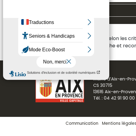
Toutes les thématiques
Aucun résultat n'a été trouvé selon les cr
Veuillez modifier votre recherche et re
Mairie d’Aix-en-Pr
CS 30715
13616 Aix-en-Prove
Tél. : 04 42 91 90 00
Communication
Mentions légale