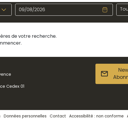
Tou
itères de votre recherche.
commencer.
New
ovence
Abon
nce Cedex 01
s
Données personnelles
Contact
Accessibilité : non conforme