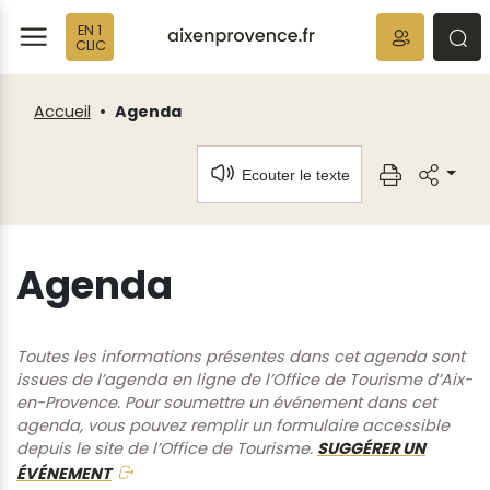
Fenêtre
Panneau de gestion des cookies
EN 1
de
ermer
rmer
rmer
CLIC
chat
Accueil
Agenda
Ecouter le texte
Agenda
Toutes les informations présentes dans cet agenda sont
issues de l’agenda en ligne de l’Office de Tourisme d’Aix-
en-Provence. Pour soumettre un événement dans cet
agenda, vous pouvez remplir un formulaire accessible
depuis le site de l’Office de Tourisme.
SUGGÉRER UN
ÉVÉNEMENT