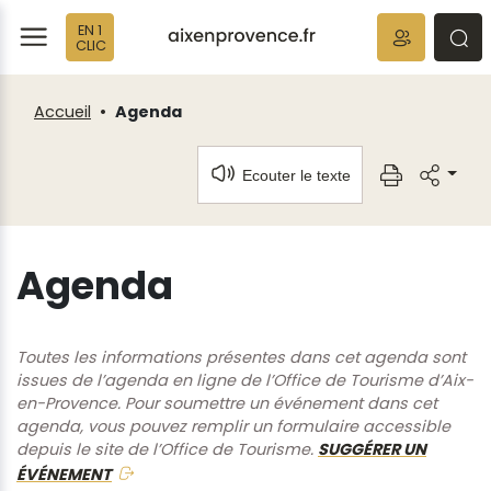
Fenêtre
Panneau de gestion des cookies
EN 1
de
ermer
rmer
rmer
CLIC
chat
Accueil
Agenda
Ecouter le texte
Agenda
Toutes les informations présentes dans cet agenda sont
issues de l’agenda en ligne de l’Office de Tourisme d’Aix-
en-Provence. Pour soumettre un événement dans cet
agenda, vous pouvez remplir un formulaire accessible
depuis le site de l’Office de Tourisme.
SUGGÉRER UN
ÉVÉNEMENT