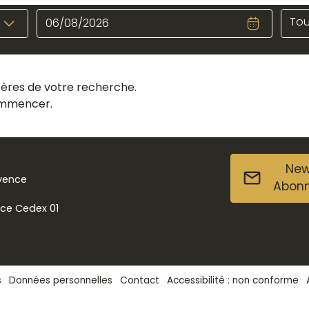
Tou
itères de votre recherche.
commencer.
New
ovence
Abon
nce Cedex 01
s
Données personnelles
Contact
Accessibilité : non conforme