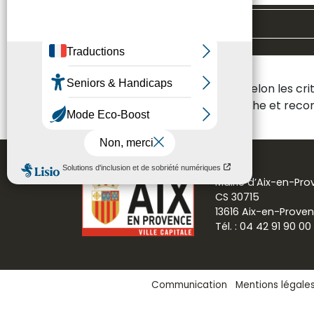
Toutes les thématiques
Aucun résultat n'a été trouvé selon les cr
Veuillez modifier votre recherche et re
Mairie d’Aix-en-Pr
CS 30715
13616 Aix-en-Prove
Tél. : 04 42 91 90 00
Communication
Mentions légale