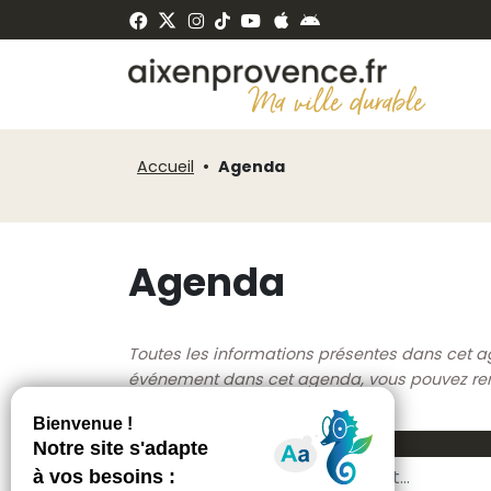
Fenêtre
Panneau de gestion des cookies
de
ermer
chat
Accueil
Agenda
Agenda
Toutes les informations présentes dans cet a
événement dans cet agenda, vous pouvez rempl