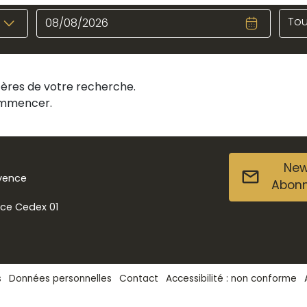
Tou
itères de votre recherche.
commencer.
New
ovence
Abon
nce Cedex 01
s
Données personnelles
Contact
Accessibilité : non conforme