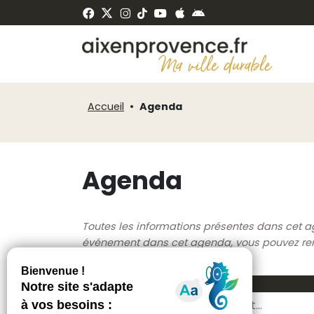
Fenêtre
Panneau de gestion des cookies
de
ermer
chat
Accueil
Agenda
Agenda
Toutes les informations présentes dans cet a
événement dans cet agenda, vous pouvez rempl