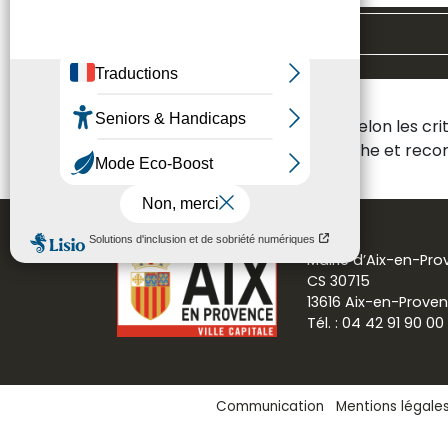
Toutes les thématiques
Aucun résultat n'a été trouvé selon les cr
Veuillez modifier votre recherche et re
Mairie d’Aix-en-Pr
CS 30715
13616 Aix-en-Prove
Tél. : 04 42 91 90 00
Communication
Mentions légale