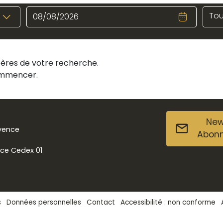
Tou
itères de votre recherche.
commencer.
New
ovence
Abon
nce Cedex 01
s
Données personnelles
Contact
Accessibilité : non conforme