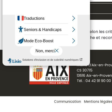
Toutes les thématiques
Aucun résultat n'a été trouvé selon les cr
Veuillez modifier votre recherche et re
Mairie d’Aix-en-Pr
CS 30715
13616 Aix-en-Prove
Tél. : 04 42 91 90 00
Communication
Mentions légale