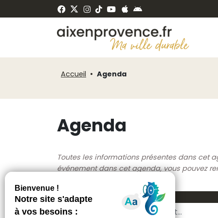
Fenêtre
Panneau de gestion des cookies
de
ermer
chat
Accueil
Agenda
Agenda
Toutes les informations présentes dans cet a
événement dans cet agenda, vous pouvez rempl