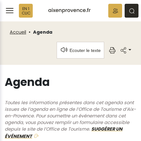
Fenêtre
Panneau de gestion des cookies
EN 1
de
ermer
rmer
rmer
CLIC
chat
Accueil
Agenda
Ecouter le texte
Agenda
Toutes les informations présentes dans cet agenda sont
issues de l’agenda en ligne de l’Office de Tourisme d’Aix-
en-Provence. Pour soumettre un événement dans cet
agenda, vous pouvez remplir un formulaire accessible
depuis le site de l’Office de Tourisme.
SUGGÉRER UN
ÉVÉNEMENT