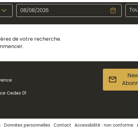
Tou
itères de votre recherche.
commencer.
New
ovence
Abon
nce Cedex 01
s
Données personnelles
Contact
Accessibilité : non conforme