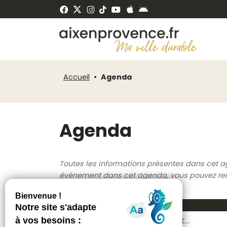
Fenêtre
Panneau de gestion des cookies
de
ermer
chat
Accueil
Agenda
Agenda
Toutes les informations présentes dans cet a
événement dans cet agenda, vous pouvez rempl