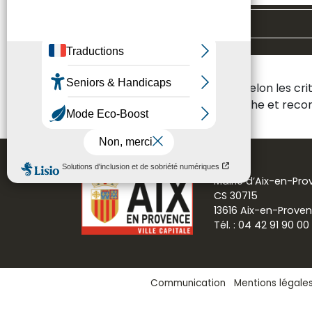
Toutes les thématiques
Aucun résultat n'a été trouvé selon les cr
Veuillez modifier votre recherche et re
Mairie d’Aix-en-Pr
CS 30715
13616 Aix-en-Prove
Tél. : 04 42 91 90 00
Communication
Mentions légale