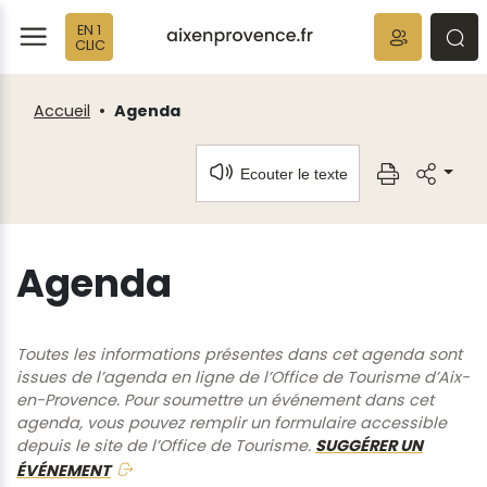
Fenêtre
Panneau de gestion des cookies
EN 1
de
ermer
rmer
rmer
CLIC
chat
Accueil
Agenda
Ecouter le texte
Agenda
Toutes les informations présentes dans cet agenda sont
issues de l’agenda en ligne de l’Office de Tourisme d’Aix-
en-Provence. Pour soumettre un événement dans cet
agenda, vous pouvez remplir un formulaire accessible
depuis le site de l’Office de Tourisme.
SUGGÉRER UN
ÉVÉNEMENT