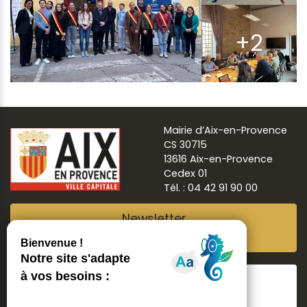
+2
Mairie d’Aix-en-Provence
CS 30715
13616 Aix-en-Provence
Cedex 01
Tél. : 04 42 91 90 00
Newsletter
Abonnez-vous
Suivre
Aix ma ville