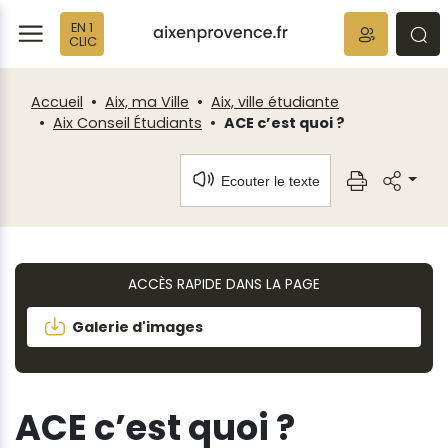
Fenêtre
Panneau de gestion des cookies
EN 1
de
ermer
rmer
rmer
CLIC
chat
Accueil
Aix, ma Ville
Aix, ville étudiante
Aix Conseil Étudiants
ACE c’est quoi ?
Ecouter le texte
ACCÈS RAPIDE DANS LA PAGE
Galerie d'images
ACE c’est quoi ?