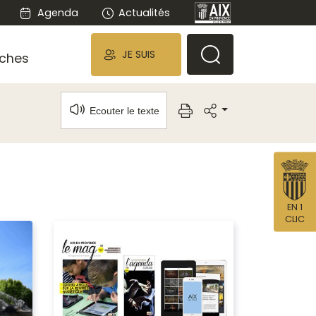
Agenda
Actualités
JE SUIS
ches
Ecouter le texte
EN 1
CLIC