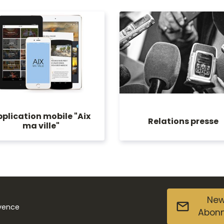
plication mobile "Aix
Relations presse
ma ville"
New
ovence
Abon