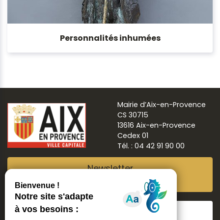
Personnalités inhumées
Mairie d’Aix-en-Provence
CS 30715
13616 Aix-en-Provence
Cedex 01
Tél. : 04 42 91 90 00
Newsletter
Abonnez-vous
Suivre
Aix ma ville