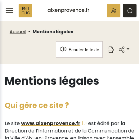
Fenêtre
Panneau de gestion des cookies
EN 1
de
ermer
rmer
rmer
CLIC
chat
Accueil
Mentions légales
Ecouter le texte
Mentions légales
Qui gère ce site ?
Le site
www.aixenprovence.fr
est édité par la
Direction de l’Information et de la Communication de
la Ville d’Aix-en-Provence, en liaison avec l’ensemble