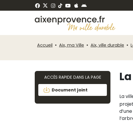
Fenêtre
Panneau de gestion des cookies
de
ermer
chat
Accueil
Aix, ma Ville
Aix, ville durable
L
La
ACCÈS RAPIDE DANS LA PAGE
Document joint
La vi
proje
d’une
l’arb