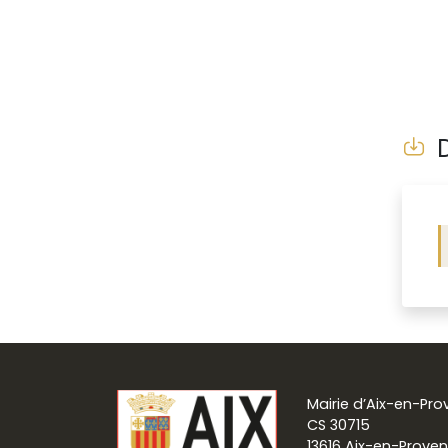
D
Mairie d’Aix-en-Pr
CS 30715
13616 Aix-en-Prove