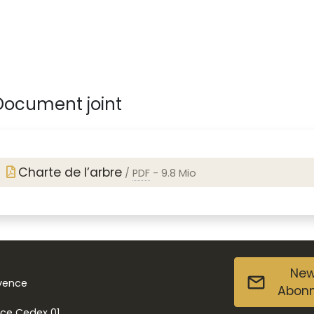
ocument joint
Charte de l’arbre
/
PDF
-
9.8 Mio
New
ovence
Abon
nce Cedex 01