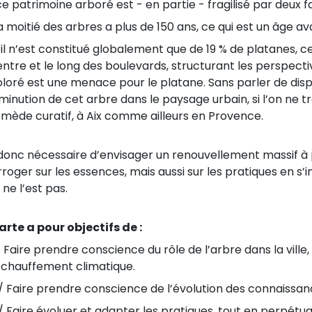
e patrimoine arboré est - en partie - fragilisé par deux f
 moitié des arbres a plus de 150 ans, ce qui est un âge a
il n’est constitué globalement que de 19 % de platanes, c
ntre et le long des boulevards, structurant les perspect
loré est une menace pour le platane. Sans parler de disp
minution de cet arbre dans le paysage urbain, si l’on ne t
emède curatif, à Aix comme ailleurs en Provence.
t donc nécessaire d’envisager un renouvellement massif à p
rroger sur les essences, mais aussi sur les pratiques en s’i
 ne l’est pas.
arte a pour objectifs de :
 Faire prendre conscience du rôle de l’arbre dans la ville,
échauffement climatique.
 Faire prendre conscience de l’évolution des connaissance
 Faire évoluer et adapter les pratiques, tout en perpétuant