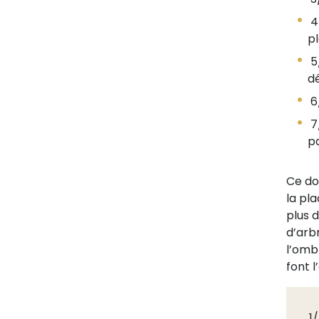
4
pl
5/
dé
6/
7
pa
Ce do
la pla
plus 
d’arbr
l’ombr
font l
1