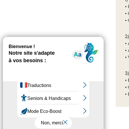
•
•
•
2
•
•
•
3
•
•
•