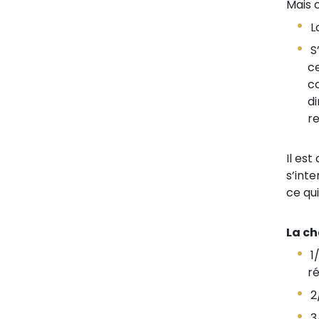
Mais c
La
S’
ce
co
di
r
Il es
s’inte
ce qui
La ch
1/
r
2/
3/