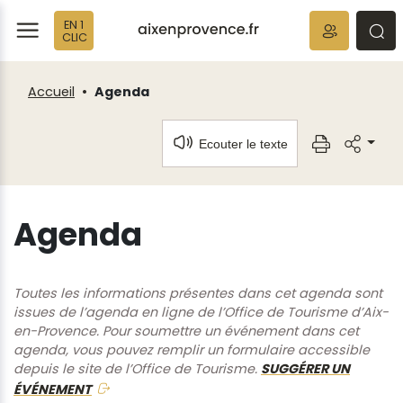
Fenêtre
Panneau de gestion des cookies
EN 1
de
ermer
rmer
rmer
CLIC
chat
Accueil
Agenda
Ecouter le texte
Agenda
Toutes les informations présentes dans cet agenda sont
issues de l’agenda en ligne de l’Office de Tourisme d’Aix-
en-Provence. Pour soumettre un événement dans cet
agenda, vous pouvez remplir un formulaire accessible
depuis le site de l’Office de Tourisme.
SUGGÉRER UN
ÉVÉNEMENT