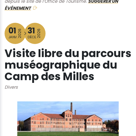
depuis le site de l’Office de Tourisme.
SUGGÉRER UN
ÉVÉNEMENT
01
31
2026
2026
JANV.
DÉCE.
Visite libre du parcours
muséographique du
Camp des Milles
Divers