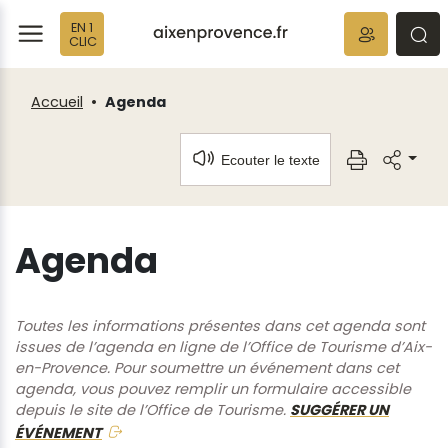
Fenêtre
Panneau de gestion des cookies
EN 1
de
ermer
rmer
rmer
CLIC
chat
Accueil
Agenda
Ecouter le texte
Agenda
Toutes les informations présentes dans cet agenda sont
issues de l’agenda en ligne de l’Office de Tourisme d’Aix-
en-Provence. Pour soumettre un événement dans cet
agenda, vous pouvez remplir un formulaire accessible
depuis le site de l’Office de Tourisme.
SUGGÉRER UN
ÉVÉNEMENT