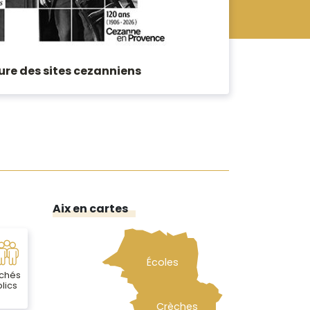
re des sites cezanniens
Aix en cartes
Écoles
chés
lics
Crèches