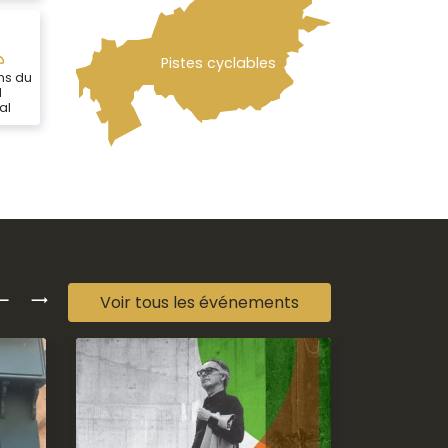
Pistes cyclables
ns du
l
al
Précédent
Suivant
Voir tous les événements