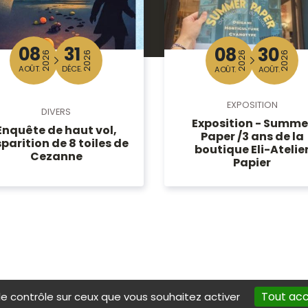
08
31
08
30
2026
2026
2026
2026
AOÛT.
DÉCE.
AOÛT.
AOÛT.
EXPOSITION
DIVERS
Exposition - Summe
Enquête de haut vol,
Paper /3 ans de la
sparition de 8 toiles de
boutique Eli-Atelie
Cezanne
Papier
Tout ac
le contrôle sur ceux que vous souhaitez activer