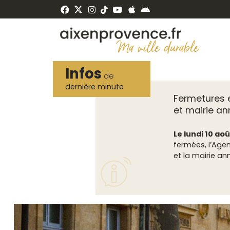
Fenêtre
Panneau de gestion des cookies
de
ermer
chat
Infos
de
dernière minute
Fermetures 
et mairie an
Le lundi 10 ao
fermées, l’Agen
et la mairie an