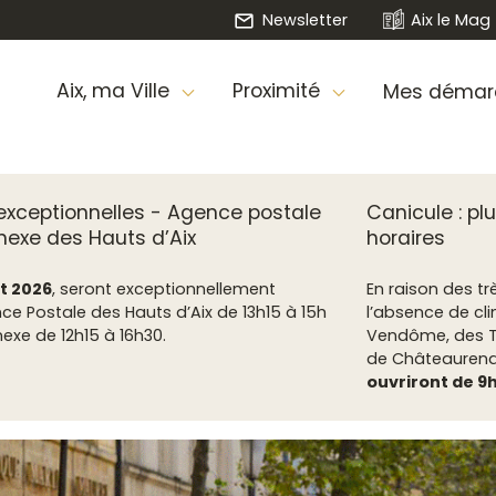
Newsletter
Aix le Mag
Aix, ma Ville
Proximité
Mes démar
exceptionnelles - Agence postale
Canicule : p
nexe des Hauts d’Aix
horaires
ût 2026
, seront exceptionnellement
En raison des t
ce Postale des Hauts d’Aix de 13h15 à 15h
l’absence de cli
nexe de 12h15 à 16h30.
Vendôme, des Tap
de Châteaurenar
ouvriront de 9h 