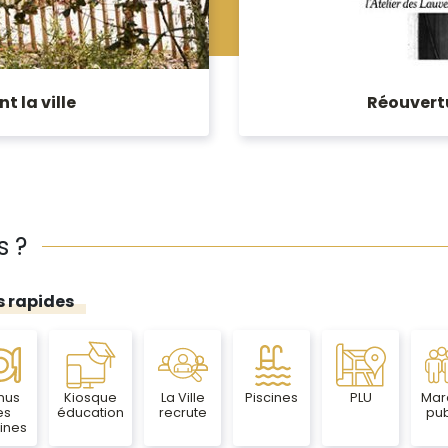
t la ville
Réouvertu
s ?
s rapides
nus
Kiosque
La Ville
Piscines
PLU
Mar
es
éducation
recrute
pub
ines