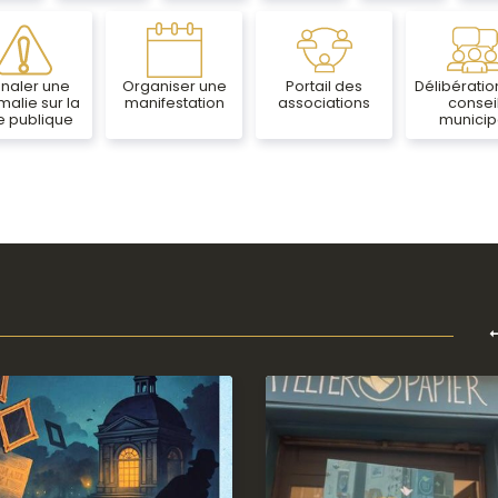
gnaler une
Organiser une
Portail des
Délibératio
alie sur la
manifestation
associations
consei
e publique
municip