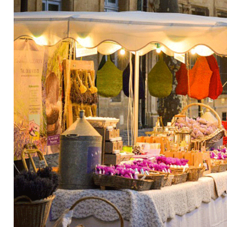
Précédent
Suivant
Pause
026