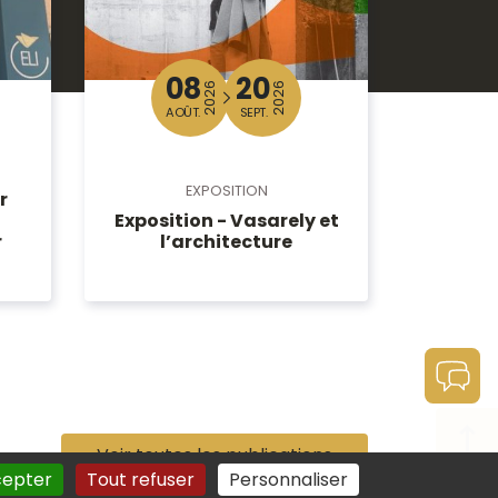
08
20
2026
2026
AOÛT.
SEPT.
EXPOSITION
r
Exposition - Vasarely et
Confér
r
l’architecture
Voir toutes les publications
cepter
Tout refuser
Personnaliser