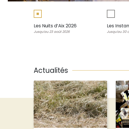
re de la
Les Nuits d’Aix 2026
Les Insta
Jusqu’au 23 août 2026
Jusqu’au 30 
août 2026
Actualités