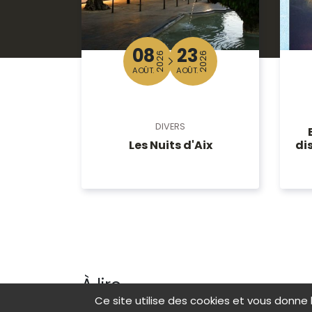
08
23
2026
2026
AOÛT.
AOÛT.
DIVERS
di
Les Nuits d'Aix
À lire
Ce site utilise des cookies et vous donne 