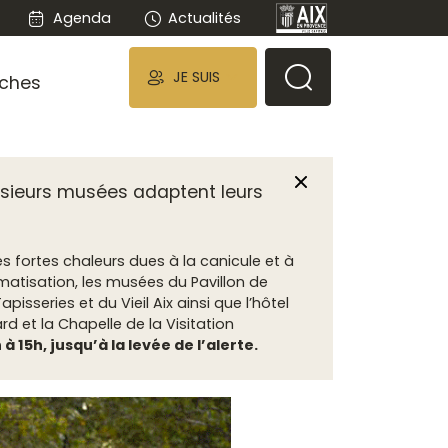
Agenda
Actualités
JE SUIS
ches
Fermer
lusieurs musées adaptent leurs
rès fortes chaleurs dues à
la canicule
et à
matisation, les musées du Pavillon de
isseries et du Vieil Aix ainsi que l’hôtel
d et la Chapelle de la Visitation
à 15h, jusqu’à la levée de l’alerte.