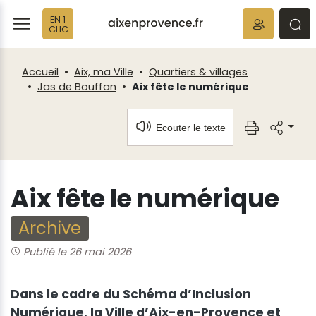
Fenêtre
Panneau de gestion des cookies
EN 1
de
ermer
rmer
rmer
CLIC
chat
Accueil
Aix, ma Ville
Quartiers & villages
Jas de Bouffan
Aix fête le numérique
Ecouter le texte
Aix fête le numérique
Archive
Publié le 26 mai 2026
Dans le cadre du Schéma d’Inclusion
Numérique, la Ville d’Aix-en-Provence et