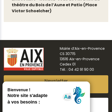
théâtre du Bois de l’Aune et Patio (Place
Victor Schoelcher)
Mairie d’Aix-en-Provence
CS 30715
13616 Aix-en-Provence
Cedex 01
Tél. : 04 42 91 90 00
Newsletter
Abonnez-vous
Suivre
Aix ma ville