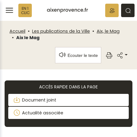
Fenêtre
Panneau de gestion des cookies
EN 1
de
ermer
rmer
rmer
CLIC
chat
Accueil
Les publications de la Ville
Aix, le Mag
Aix le Mag
Ecouter le texte
ACCÈS RAPIDE DANS LA PAGE
Document joint
Actualité associée