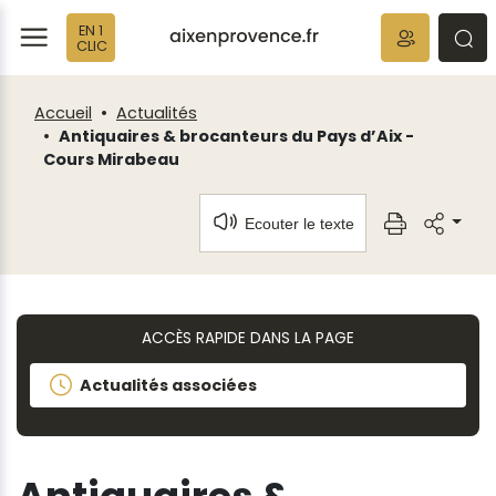
Fenêtre
Panneau de gestion des cookies
EN 1
de
ermer
rmer
rmer
CLIC
chat
Accueil
Actualités
Antiquaires & brocanteurs du Pays d’Aix -
Cours Mirabeau
Ecouter le texte
ACCÈS RAPIDE DANS LA PAGE
Actualités associées