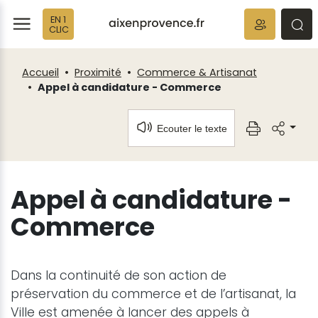
Fenêtre
Panneau de gestion des cookies
EN 1
de
ermer
rmer
rmer
CLIC
chat
Accueil
Proximité
Commerce & Artisanat
Appel à candidature - Commerce
Ecouter le texte
Appel à candidature -
Commerce
Dans la continuité de son action de
préservation du commerce et de l’artisanat, la
Ville est amenée à lancer des appels à