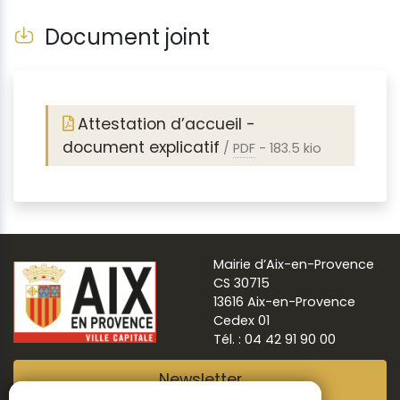
Document joint
Attestation d’accueil -
document explicatif
/
PDF
-
183.5 kio
Mairie d’Aix-en-Provence
CS 30715
13616 Aix-en-Provence
Cedex 01
Tél. : 04 42 91 90 00
Newsletter