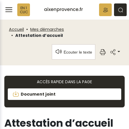
Fenêtre
Panneau de gestion des cookies
EN 1
de
ermer
rmer
rmer
CLIC
chat
Accueil
Mes démarches
Attestation d’accueil
Ecouter le texte
ACCÈS RAPIDE DANS LA PAGE
Document joint
Attestation d’accueil