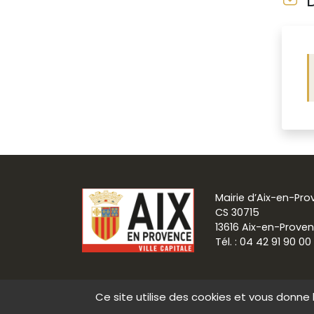
D
Mairie d’Aix-en-Pr
CS 30715
13616 Aix-en-Prove
Tél. : 04 42 91 90 00
Ce site utilise des cookies et vous donne 
Communication
Mentions légale