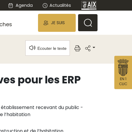
Agenda
Actualités
JE SUIS
ches
Ecouter le texte
es pour les ERP
EN 1
CLIC
 établissement recevant du public -
de l’habitation
struction et de l’habitation