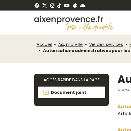
Fenêtre
Panneau de gestion des cookies
de
ermer
chat
Accueil
Aix, ma Ville
Vie des services
Autorisations administratives pour les
Au
ACCÈS RAPIDE DANS LA PAGE
constr
Document joint
Autor
Articl
Autor