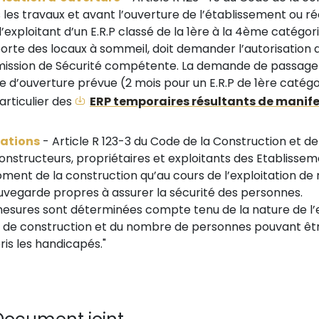
 les travaux et avant l’ouverture de l’établissement ou r
l’exploitant d’un E.R.P classé de la 1ère à la 4ème catégo
rte des locaux à sommeil, doit demander l’autorisation 
ssion de Sécurité compétente. La demande de passage d
te d’ouverture prévue (2 mois pour un E.R.P de 1ère catégo
articulier des
ERP temporaires résultants de manif
gations
- Article R 123-3 du Code de la Construction et de
constructeurs, propriétaires et exploitants des Etablisse
ment de la construction qu’au cours de l’exploitation de
uvegarde propres à assurer la sécurité des personnes.
esures sont déterminées compte tenu de la nature de l’ex
de construction et du nombre de personnes pouvant être
is les handicapés."