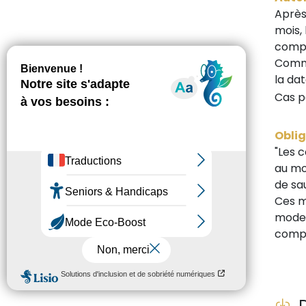
Après
mois, 
compo
Commi
la da
Cas p
Obli
"Les 
au mo
de sa
Ces m
mode 
compr