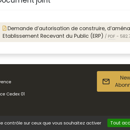
ocument joint
Demande d’autorisation de construire, d’aména
Etablissement Recevant du Public (ERP)
/
PDF
-
582.7
New
ovence
Abon
nce Cedex 01
Tout ac
le contrôle sur ceux que vous souhaitez activer
s
Données personnelles
Contact
Accessibilité : non conforme