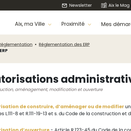
Newsletter
Aix le Mag
Aix, ma Ville
Proximité
Mes démar
Réglementation
Réglementation des ERP
 ERP
torisations administrativ
uction, aménagement, modification et ouverture
isation de construire, d’aménager ou de modifier
un
es L.111-8 et R.111-19-13 et s. du Code de la construction et 
isation d’ouverture
- Article R 123-45 du Code de la con