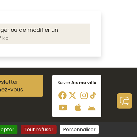
ger ou de modifier un
 kio
sletter
Suivre
Aix ma ville
nez-vous
cepter
Tout refuser
Personnaliser
Aide à la navigation
Plan du site