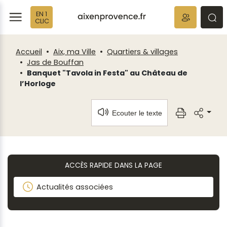
Fenêtre
Panneau de gestion des cookies
EN 1
de
ermer
rmer
rmer
CLIC
chat
Accueil
Aix, ma Ville
Quartiers & villages
Jas de Bouffan
Banquet "Tavola in Festa" au Château de
l’Horloge
Ecouter le texte
ACCÈS RAPIDE DANS LA PAGE
Actualités associées