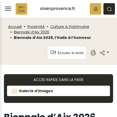
Fenêtre
Panneau de gestion des cookies
EN 1
de
ermer
rmer
rmer
CLIC
chat
Accueil
Proximité
Culture & Patrimoine
Biennale d’Aix 2026
Biennale d’Aix 2026, l’Italie à l’honneur
Ecouter le texte
ACCÈS RAPIDE DANS LA PAGE
Galerie d'images