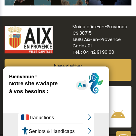
Mairie d’Aix-en-Provence
CS 30715
13616 Aix-en-Provence
Cedex 01
Tél. : 04 42 91 90 00
Newsletter
Abonnez-vous
Suivre
Aix ma ville