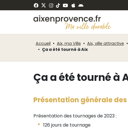
Fenêtre
Panneau de gestion des cookies
de
ermer
chat
Accueil
Aix, ma Ville
Aix, ville attractive
Ça a été tourné à Aix
Ça a été tourné à 
Présentation générale des
Présentation des tournages de 2023 :
126 jours de tournage