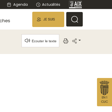
Agenda
Actualités
JE SUIS
ches
Ecouter le texte
EN 1
CLIC