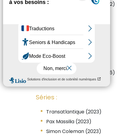
Le temps des secrets (2022)
A good Man (2020)
Divorce club (2020)
Ni une ni deux (2019)
Guy (2018)
Cézanne et moi (2016)
Polina (2016)
Retour chez ma mère (2016)
Le ciel attendra (2016)
Séries :
Transatlantique (2023)
Pax Massilia (2023)
Simon Coleman (2023)