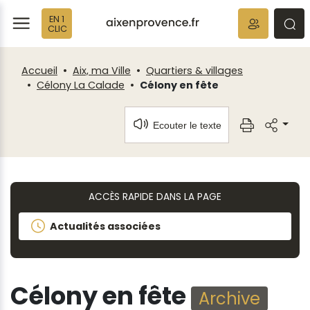
Fenêtre
Panneau de gestion des cookies
EN 1
de
ermer
rmer
rmer
CLIC
chat
Accueil
Aix, ma Ville
Quartiers & villages
Célony La Calade
Célony en fête
Ecouter le texte
ACCÈS RAPIDE DANS LA PAGE
Actualités associées
Célony en fête
Archive