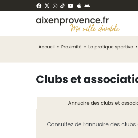
Fenêtre
Panneau de gestion des cookies
de
ermer
chat
Accueil
Proximité
La pratique sportive
Clubs et associati
Annuaire des clubs et associ
Consultez de l’annuaire des clubs 