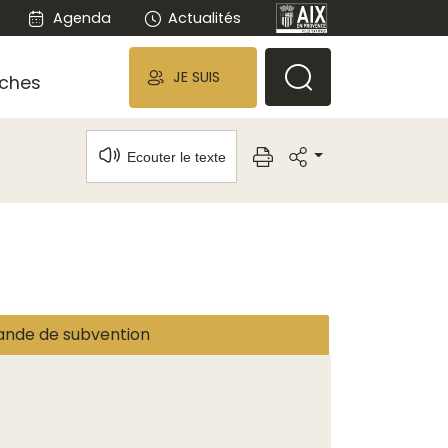
Agenda
Actualités
JE SUIS
ches
Ecouter le texte
nde de subvention