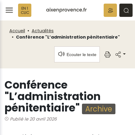
Fenêtre
Panneau de gestion des cookies
EN 1
de
ermer
rmer
rmer
CLIC
chat
Accueil
Actualités
Conférence "L’administration pénitentiaire"
Ecouter le texte
Conférence
"L’administration
pénitentiaire"
Archive
Publié le 20 avril 2026