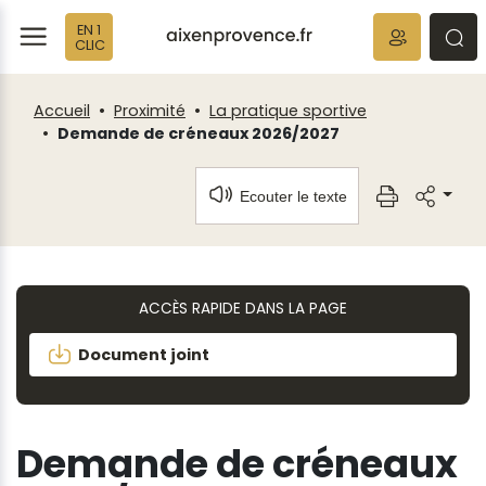
Fenêtre
Panneau de gestion des cookies
EN 1
de
ermer
rmer
rmer
CLIC
chat
Accueil
Proximité
La pratique sportive
Demande de créneaux 2026/2027
Ecouter le texte
ACCÈS RAPIDE DANS LA PAGE
Document joint
Demande de créneaux