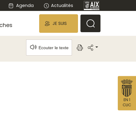
Agenda
Actualités
JE SUIS
ches
Ecouter le texte
EN 1
CLIC