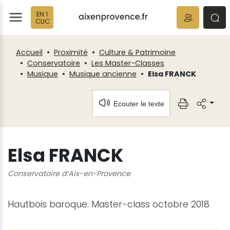
Fenêtre
Panneau de gestion des cookies
EN 1
de
ermer
rmer
rmer
CLIC
chat
Accueil
Proximité
Culture & Patrimoine
Conservatoire
Les Master-Classes
Musique
Musique ancienne
Elsa FRANCK
Ecouter le texte
Elsa FRANCK
Conservatoire d’Aix-en-Provence
Hautbois baroque. Master-class octobre 2018