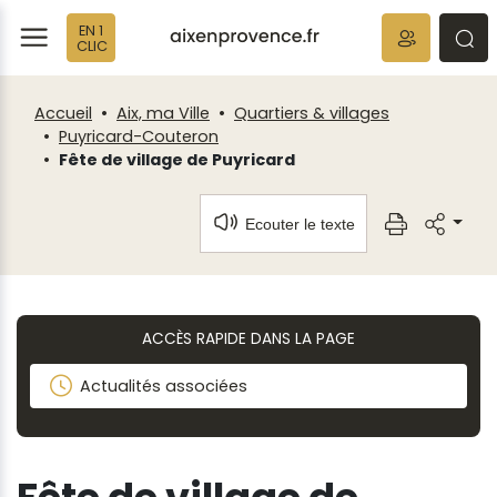
Fenêtre
Panneau de gestion des cookies
EN 1
de
ermer
rmer
rmer
CLIC
chat
Accueil
Aix, ma Ville
Quartiers & villages
Puyricard-Couteron
Fête de village de Puyricard
Ecouter le texte
ACCÈS RAPIDE DANS LA PAGE
Actualités associées