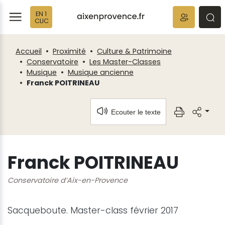
Fenêtre
Panneau de gestion des cookies
EN 1
de
ermer
rmer
rmer
CLIC
chat
Accueil
Proximité
Culture & Patrimoine
Conservatoire
Les Master-Classes
Musique
Musique ancienne
Franck POITRINEAU
Ecouter le texte
Franck POITRINEAU
Conservatoire d’Aix-en-Provence
Sacqueboute. Master-class février 2017