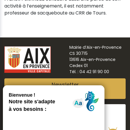
activité à l’enseignement, il est notamment
professeur de sacqueboute au CRR de Tours.
Mairie d’Aix-en-Provence
CS 30715
13616 Aix-en-Provence
Cedex 01
Tél. : 04 42 91 90 00
Newsletter
Abonnez-vous
Suivre
Aix ma ville