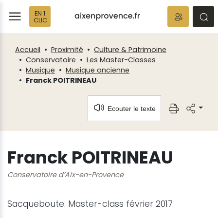
Fenêtre
Panneau de gestion des cookies
EN 1
de
ermer
rmer
rmer
CLIC
chat
Accueil
Proximité
Culture & Patrimoine
Conservatoire
Les Master-Classes
Musique
Musique ancienne
Franck POITRINEAU
Ecouter le texte
Franck POITRINEAU
Conservatoire d’Aix-en-Provence
Sacqueboute. Master-class février 2017