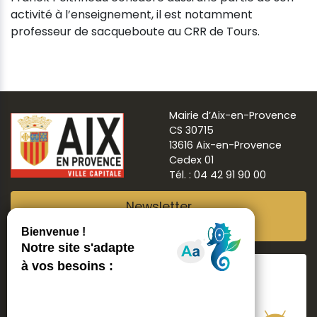
activité à l’enseignement, il est notamment
professeur de sacqueboute au CRR de Tours.
Mairie d’Aix-en-Provence
CS 30715
13616 Aix-en-Provence
Cedex 01
Tél. : 04 42 91 90 00
Newsletter
Abonnez-vous
Suivre
Aix ma ville