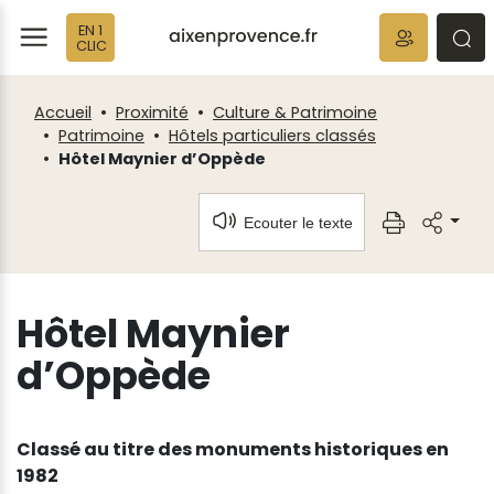
Fenêtre
Panneau de gestion des cookies
EN 1
de
ermer
rmer
rmer
CLIC
chat
Accueil
Proximité
Culture & Patrimoine
Patrimoine
Hôtels particuliers classés
Hôtel Maynier d’Oppède
Ecouter le texte
Hôtel Maynier
d’Oppède
Classé au titre des monuments historiques en
1982