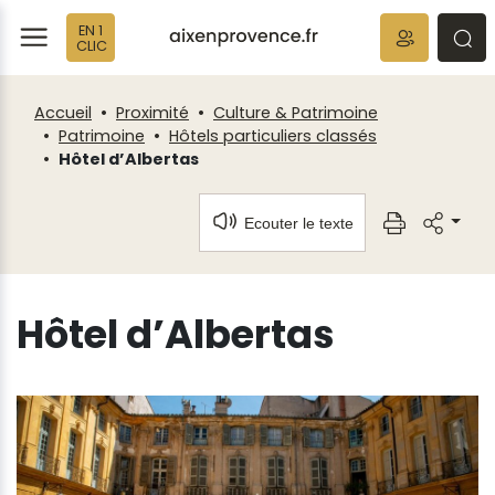
Fenêtre
Panneau de gestion des cookies
EN 1
de
ermer
rmer
rmer
CLIC
chat
Accueil
Proximité
Culture & Patrimoine
Patrimoine
Hôtels particuliers classés
Hôtel d’Albertas
Ecouter le texte
Hôtel d’Albertas