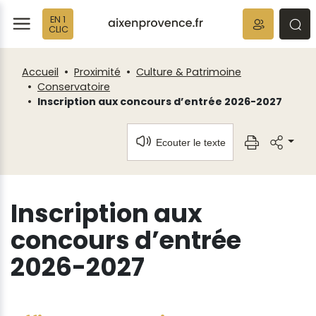
Fenêtre
Panneau de gestion des cookies
EN 1
de
ermer
rmer
rmer
CLIC
chat
Accueil
Proximité
Culture & Patrimoine
Conservatoire
Inscription aux concours d’entrée 2026-2027
Ecouter le texte
Inscription aux
concours d’entrée
2026-2027