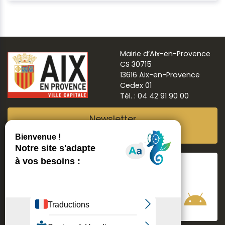
Mairie d’Aix-en-Provence
CS 30715
13616 Aix-en-Provence
Cedex 01
Tél. : 04 42 91 90 00
Newsletter
Abonnez-vous
Suivre
Aix ma ville