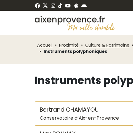
Fenêtre
Panneau de gestion des cookies
de
ermer
chat
Accueil
Proximité
Culture & Patrimoine
Instruments polyphoniques
Instruments poly
Bertrand CHAMAYOU
Conservatoire d’Aix-en-Provence