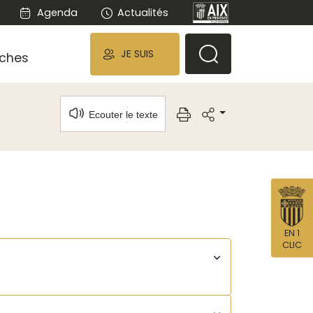
Agenda
Actualités
JE SUIS
ches
Ecouter le texte
EN 1
CLIC