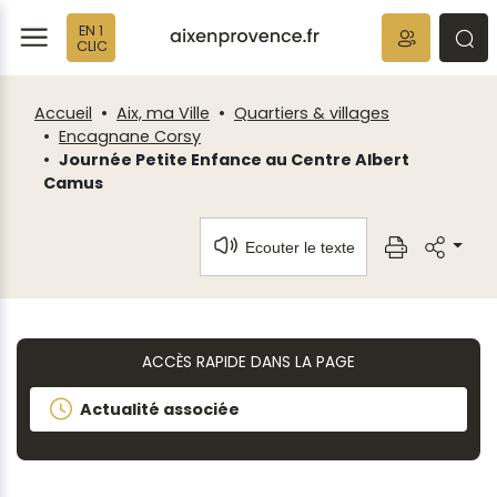
Fenêtre
Panneau de gestion des cookies
EN 1
de
ermer
rmer
rmer
CLIC
chat
Accueil
Aix, ma Ville
Quartiers & villages
Encagnane Corsy
Journée Petite Enfance au Centre Albert
Camus
Ecouter le texte
ACCÈS RAPIDE DANS LA PAGE
Actualité associée