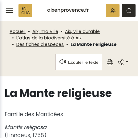
Fenêtre
Panneau de gestion des cookies
EN 1
de
ermer
rmer
rmer
CLIC
chat
Accueil
Aix, ma Ville
Aix, ville durable
L’atlas de la biodiversité à Aix
Des fiches d’espèces
La Mante religieuse
Ecouter le texte
La Mante religieuse
Famille des Mantidées
Mantis religiosa
(Linnaeus, 1758)