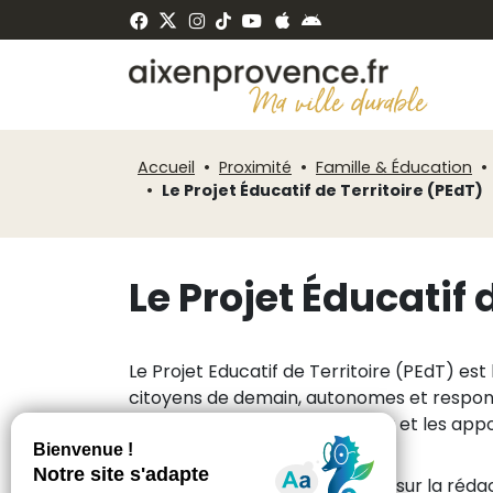
Fenêtre
Panneau de gestion des cookies
de
ermer
chat
Accueil
Proximité
Famille & Éducation
Le Projet Éducatif de Territoire (PEdT)
Le Projet Éducatif 
Le Projet Educatif de Territoire (PEdT) es
citoyens de demain, autonomes et respons
enseignements fondamentaux et les apports 
Le PEdT, plan triannuel, repose sur la ré