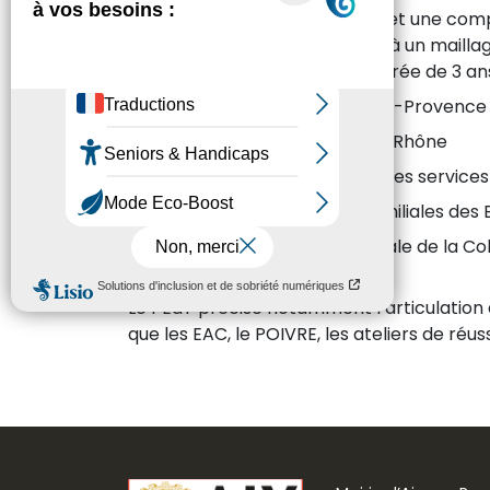
pour tendre à une cohérence et une compl
Ce document est la base utile à un maillage 
convention signée pour une durée de 3 ans e
le Maire de la Ville d’Aix-en-Provence
le Préfet des Bouches-du-Rhône
le Directeur académique des services
la Caisse d’Allocations Familiales d
la Direction départementale de la Co
Le PEdT précise notamment l’articulation a
que les EAC, le POIVRE, les ateliers de réu