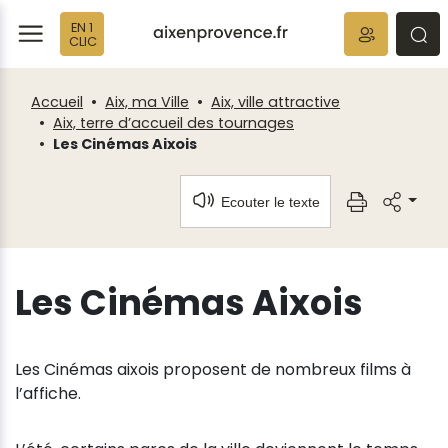
Fenêtre
Panneau de gestion des cookies
EN 1
de
ermer
rmer
rmer
CLIC
chat
Accueil
Aix, ma Ville
Aix, ville attractive
Aix, terre d’accueil des tournages
Les Cinémas Aixois
Ecouter le texte
Les Cinémas Aixois
Les Cinémas aixois proposent de nombreux films à
l’affiche.