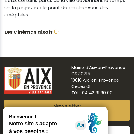
L’été, certains parcs de la ville deviennent le temps
de la projection le point de rendez-vous des
cinéphiles.
Les Cinémas aixois
Mairie d’Aix-en-Provence
CS 30715
13616 Aix-en-Provence
Cedex 01
Tél. : 04 42 91 90 00
Newsletter
Abonnez-vous