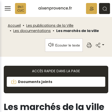
Fenêtre
Panneau de gestion des cookies
EN 1
de
ermer
rmer
rmer
CLIC
chat
Accueil
Les publications de la Ville
Les documentations
Les marchés de la ville
Ecouter le texte
ACCÈS RAPIDE DANS LA PAGE
Documents joints
Les marchés de la ville