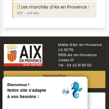
Les marchés d’Aix en Provence
/
PDF
-
4.6 Mio
Mairie d’Aix-en-Provence
CS 30715
13616 Aix-en-Provence
Cedex 01
Tél. : 04 42 91 90 00
Newsletter
Abonnez-vous
Suivre
Aix ma ville