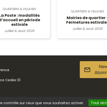
QUARTIERS & VILLAGES
QUARTIERS & VILLAGES
La Poste : modalités
Mairies de quartier 
d’accueil en période
Fermetures estivale
estivale
Juillet & août 2026
Juillet & août 2026
New
ovence
Abon
nce Cedex 01
Tout ac
le contrôle sur ceux que vous souhaitez activer
s
Données personnelles
Contact
Accessibilité : non conforme