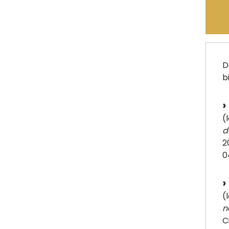
D
b
(
d
2
0
(
n
C