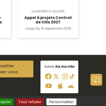
QUARTIERS & VILLAGES
Appel à projets Contrat
-
de Ville 2027
s
Jusqu’au 18 septembre 2026
sletter
Suivre
Aix ma ville
nez-vous
cepter
Tout refuser
Personnaliser
Aide à la navigation
Plan du site