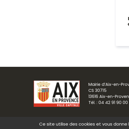
Mairie d’Aix-en-Pr
CS 30715
13616 Aix-en-Prove
Tél. : 04 42 91 90 00
Ce site utilise des cookies et vous donne 
Communication
Mentions légale