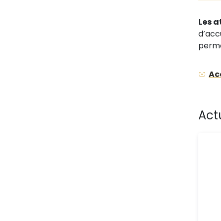
Les a
d’acc
perm
Ac
Act