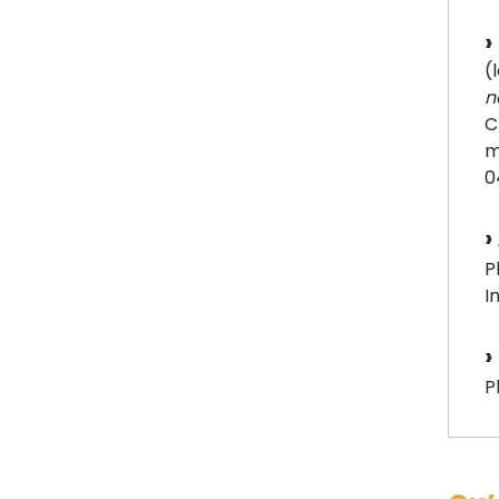
(
n
C
m
0
P
I
P