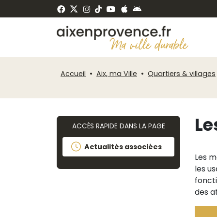
Fenêtre
Panneau de gestion des cookies
de
ermer
chat
Accueil
Aix, ma Ville
Quartiers & villages
Le
ACCÈS RAPIDE DANS LA PAGE
Actualités associées
Les m
les u
fonct
des at