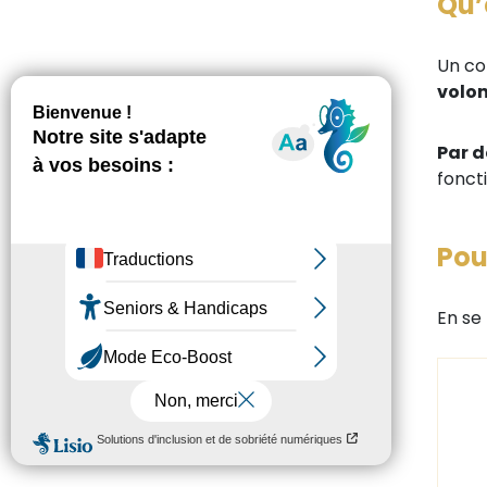
Qu’
Un co
volon
Par d
fonct
Pou
En se