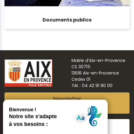
Documents publics
Mairie d’Aix-en-Provence
CS 30715
13616 Aix-en-Provence
Cedex 01
Tél. : 04 42 91 90 00
Newsletter
Abonnez-vous
Suivre
Aix ma ville