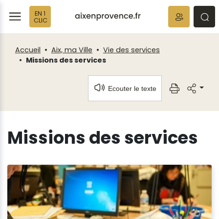
Fenêtre
Panneau de gestion des cookies
EN 1
de
ermer
rmer
rmer
CLIC
chat
Accueil
Aix, ma Ville
Vie des services
Missions des services
Ecouter le texte
Missions des services