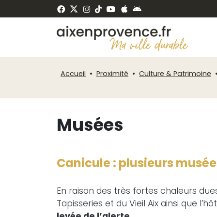
Fenêtre
Panneau de gestion des cookies
de
ermer
chat
Accueil
Proximité
Culture & Patrimoine
Musées
Canicule : plusieurs musée
En raison des très fortes chaleurs due
Tapisseries et du Vieil Aix ainsi que l’
levée de l’alerte.