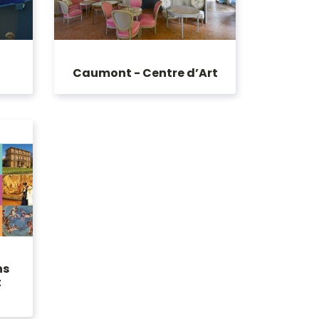
Caumont - Centre d’Art
ns
t