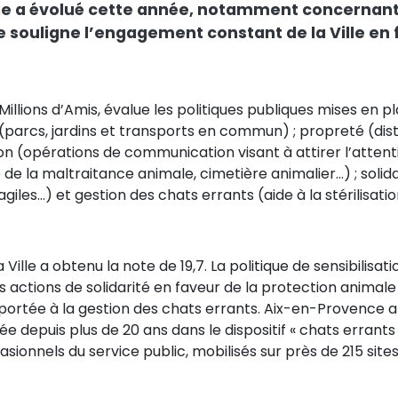
e a évolué cette année, notamment concernant 
souligne l’engagement constant de la Ville en f
illions d’Amis, évalue les politiques publiques mises en p
s (parcs, jardins et transports en commun) ; propreté (dis
ation (opérations de communication visant à attirer l’atte
 de la maltraitance animale, cimetière animalier…) ; solid
les…) et gestion des chats errants (aide à la stérilisation
a Ville a obtenu la note de 19,7. La politique de sensibili
s actions de solidarité en faveur de la protection animale
portée à la gestion des chats errants. Aix-en-Provence 
e depuis plus de 20 ans dans le dispositif « chats errants / 
ionnels du service public, mobilisés sur près de 215 sites