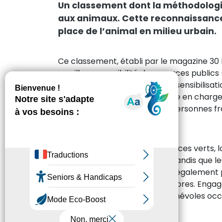
Un classement dont la méthodologi
aux animaux. Cette reconnaissance 
place de l’animal en milieu urbain.
Ce classement, établi par le magazine 30 M
en ville : accessibilité des espaces public
signalement des utilisateurs) ; sensibilis
dédiés à la cause animale, prise en charge
protection animale, aide aux personnes fragi
nourrissage, abris…).
Pour l’accessibilité de ses espaces verts, l
saluée avec une note de 16,7, tandis que le
Une attention particulière est également 
politique en faveur des chats libres. Engagé
réseau de nourriciers et de bénévoles occas
aixois.