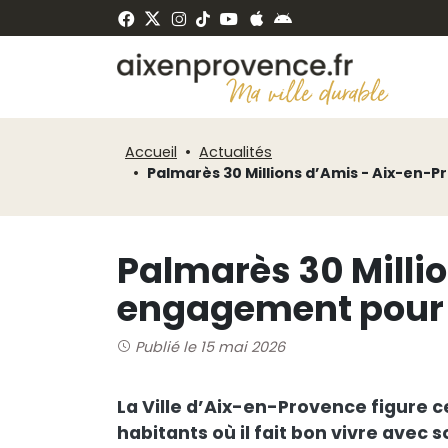
Fenêtre
Panneau de gestion des cookies
de
ermer
chat
Accueil
Actualités
Palmarès 30 Millions d’Amis - Aix-en-
Palmarès 30 Milli
engagement pour 
Publié le 15 mai 2026
La Ville d’Aix-en-Provence figure ce
habitants où il fait bon vivre avec s